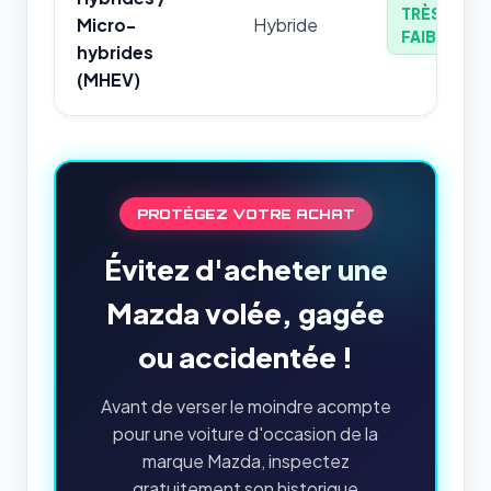
TRÈS
Micro-
Hybride
FAIBLE
hybrides
(MHEV)
PROTÉGEZ VOTRE ACHAT
Évitez d'acheter une
Mazda volée, gagée
ou accidentée !
Avant de verser le moindre acompte
pour une voiture d'occasion de la
marque Mazda, inspectez
gratuitement son historique