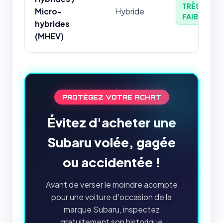
TRÈS
Micro-
Hybride
FAIBLE
hybrides
(MHEV)
PROTÉGEZ VOTRE ACHAT
Évitez d'acheter une
Subaru volée, gagée
ou accidentée !
Avant de verser le moindre acompte
pour une voiture d'occasion de la
marque Subaru, inspectez
gratuitement son historique