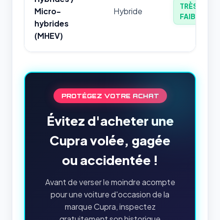
TRÈS
Micro-
Hybride
FAIBLE
hybrides
(MHEV)
PROTÉGEZ VOTRE ACHAT
Évitez d'acheter une
Cupra volée, gagée
ou accidentée !
Avant de verser le moindre acompte
pour une voiture d'occasion de la
marque Cupra, inspectez
gratuitement son historique