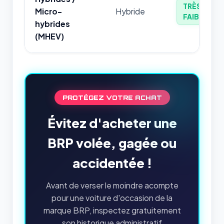
TRÈS
Micro-
Hybride
FAIBLE
hybrides
(MHEV)
PROTÉGEZ VOTRE ACHAT
Évitez d'acheter une
BRP volée, gagée ou
accidentée !
Avant de verser le moindre acompte
pour une voiture d'occasion de la
marque BRP, inspectez gratuitement
son historique administratif