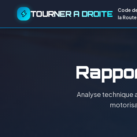
Code d
TOURNER A DROITE
la Route
Rapport
Analyse technique a
motorisat