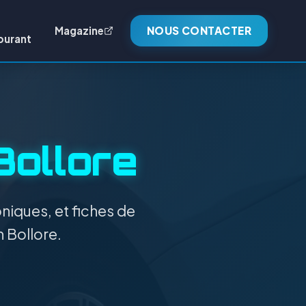
Magazine
NOUS CONTACTER
burant
Bollore
niques, et fiches de
n Bollore.