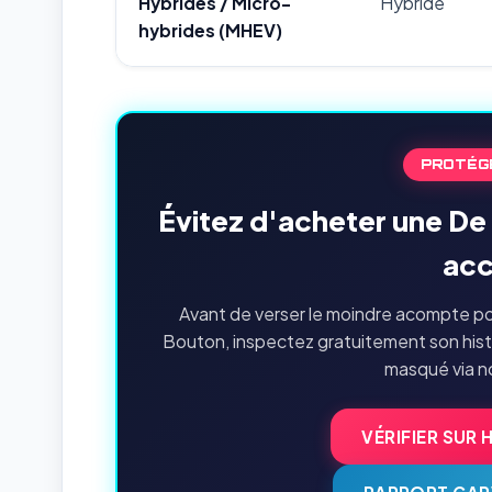
Hybrides / Micro-
Hybride
hybrides (MHEV)
PROTÉG
Évitez d'acheter une D
acc
Avant de verser le moindre acompte po
Bouton, inspectez gratuitement son hist
masqué via no
VÉRIFIER SUR 