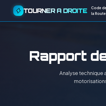
Code d
TOURNER A DROITE
la Route
Rapport de 
Analyse technique a
motorisations