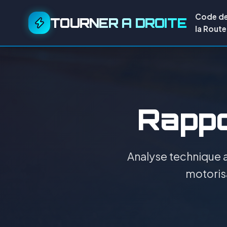
Code d
TOURNER A DROITE
la Route
Rappor
Analyse technique a
motorisa