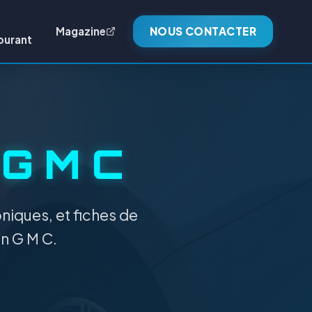
Magazine
NOUS CONTACTER
burant
:
G M C
niques, et fiches de
on G M C.