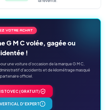
la revente.
EZ VOTRE ACHAT
ne G M C volée, gagée ou
identée !
our une voiture d'occasion de la marque G M C,
dministratif d'accidents et de kilométrage masqué
 partenaire officiel.
HISTOVEC (GRATUIT)
VERTICAL D'EXPERT