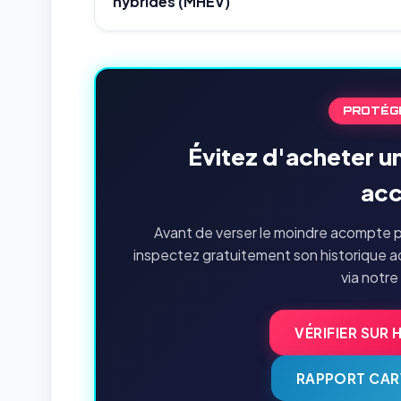
hybrides (MHEV)
PROTÉG
Évitez d'acheter u
acc
Avant de verser le moindre acompte p
inspectez gratuitement son historique a
via notre
VÉRIFIER SUR 
RAPPORT CAR