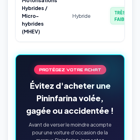
Motorisations
Hybrides /
TRÈS
Micro-
Hybride
FAIBLE
hybrides
(MHEV)
PROTÉGEZ VOTRE ACHAT
Évitez d'acheter une
Pininfarina volée,
gagée ou accidentée !
Avant de verser le moindre acompte
pour une voiture d'occasion de la