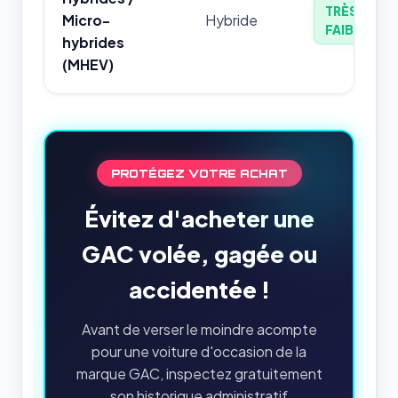
TRÈS
Micro-
Hybride
FAIBLE
hybrides
(MHEV)
PROTÉGEZ VOTRE ACHAT
Évitez d'acheter une
GAC volée, gagée ou
accidentée !
Avant de verser le moindre acompte
pour une voiture d'occasion de la
marque GAC, inspectez gratuitement
son historique administratif