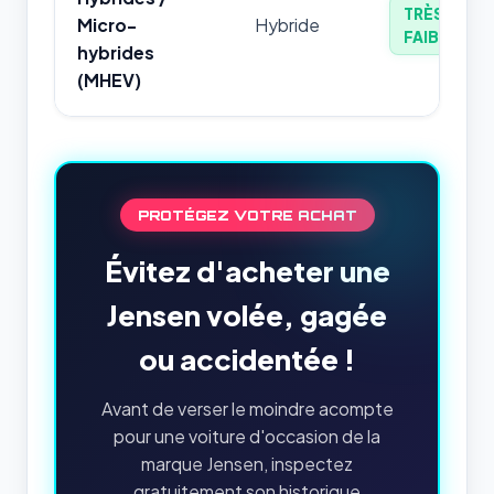
TRÈS
Micro-
Hybride
FAIBLE
hybrides
(MHEV)
PROTÉGEZ VOTRE ACHAT
Évitez d'acheter une
Jensen volée, gagée
ou accidentée !
Avant de verser le moindre acompte
pour une voiture d'occasion de la
marque Jensen, inspectez
gratuitement son historique