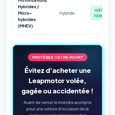
Motorisations
Hybrides /
TRÈS
Micro-
Hybride
FAIBLE
hybrides
(MHEV)
PROTÉGEZ VOTRE ACHAT
Évitez d'acheter une
Leapmotor volée,
gagée ou accidentée !
Avant de verser le moindre acompte
pour une voiture d'occasion de la