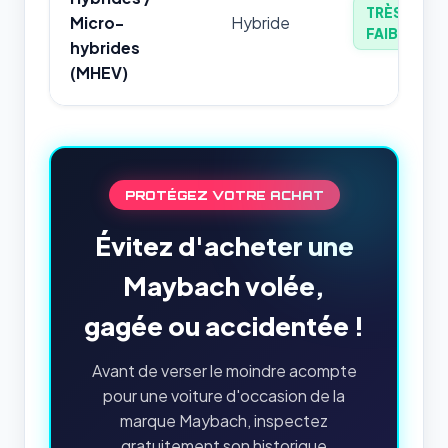
TRÈS
Micro-
Hybride
FAIBLE
hybrides
(MHEV)
PROTÉGEZ VOTRE ACHAT
Évitez d'acheter une
Maybach volée,
gagée ou accidentée !
Avant de verser le moindre acompte
pour une voiture d'occasion de la
marque Maybach, inspectez
gratuitement son historique