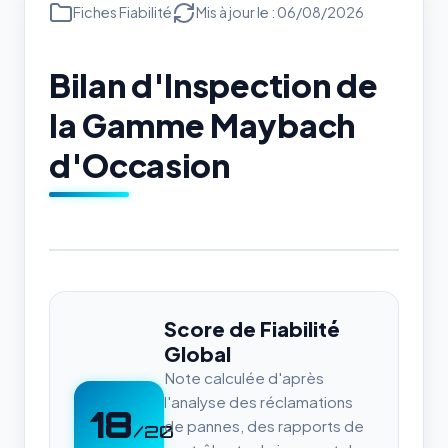
Fiches Fiabilité
Mis à jour le : 06/08/2026
Bilan d'Inspection de
la Gamme Maybach
d'Occasion
Score de Fiabilité
Global
Note calculée d'après
l'analyse des réclamations
18
de pannes, des rapports de
/20