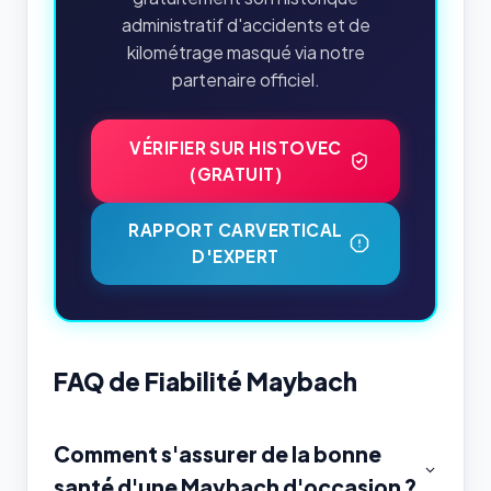
administratif d'accidents et de
kilométrage masqué via notre
partenaire officiel.
VÉRIFIER SUR HISTOVEC
(GRATUIT)
RAPPORT CARVERTICAL
D'EXPERT
FAQ de Fiabilité Maybach
Comment s'assurer de la bonne
santé d'une Maybach d'occasion ?