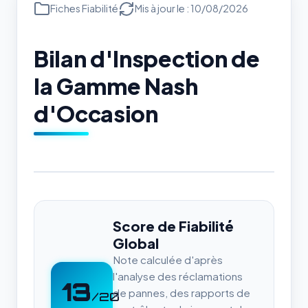
Fiches Fiabilité
Mis à jour le : 10/08/2026
Bilan d'Inspection de
la Gamme Nash
d'Occasion
Score de Fiabilité
Global
Note calculée d'après
l'analyse des réclamations
13
de pannes, des rapports de
/20