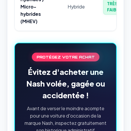
TRÈS
Micro-
Hybride
FAIBLE
hybrides
(MHEV)
PROTÉGEZ VOTRE ACHAT
Évitez d'acheter une
Nash volée, gagée ou
accidentée !
Avant de verser le moindre acompte
pour une voiture d'occasion de la
marque Nash, inspectez gratuitement
son historique administratif