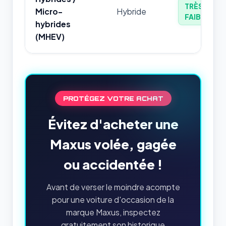
TRÈS
Micro-
Hybride
FAIBLE
hybrides
(MHEV)
PROTÉGEZ VOTRE ACHAT
Évitez d'acheter une
Maxus volée, gagée
ou accidentée !
Avant de verser le moindre acompte
pour une voiture d'occasion de la
marque Maxus, inspectez
gratuitement son historique