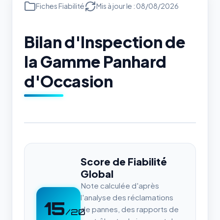
Fiches Fiabilité
Mis à jour le : 08/08/2026
Bilan d'Inspection de
la Gamme Panhard
d'Occasion
Score de Fiabilité
Global
Note calculée d'après
l'analyse des réclamations
15
de pannes, des rapports de
/20