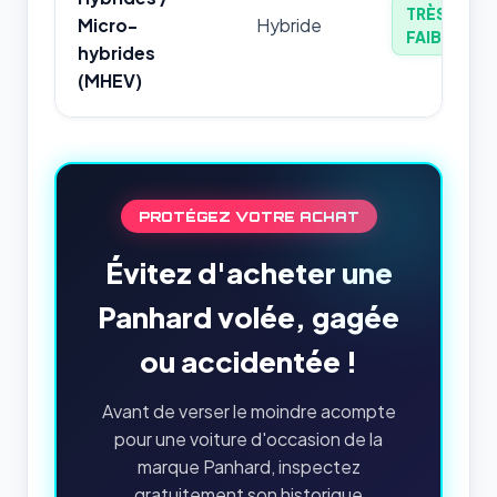
TRÈS
Micro-
Hybride
FAIBLE
hybrides
(MHEV)
PROTÉGEZ VOTRE ACHAT
Évitez d'acheter une
Panhard volée, gagée
ou accidentée !
Avant de verser le moindre acompte
pour une voiture d'occasion de la
marque Panhard, inspectez
gratuitement son historique