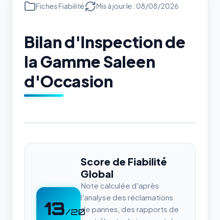
Fiches Fiabilité
Mis à jour le : 08/08/2026
Bilan d'Inspection de
la Gamme Saleen
d'Occasion
Score de Fiabilité
Global
Note calculée d'après
l'analyse des réclamations
13
de pannes, des rapports de
/20