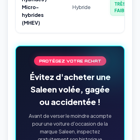
TRÈS
Micro-
Hybride
FAIBLE
hybrides
(MHEV)
PROTÉGEZ VOTRE ACHAT
Évitez d'acheter une
Saleen volée, gagée
ou accidentée !
Avant de verser le moindre acompte
pour une voiture d'occasion de la
marque Saleen, inspectez
gratuitement son historique