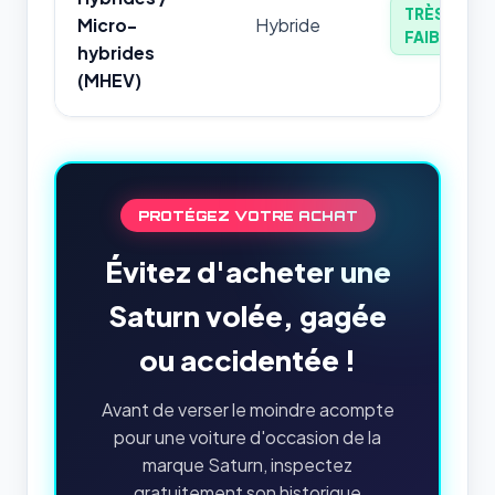
TRÈS
Micro-
Hybride
FAIBLE
hybrides
(MHEV)
PROTÉGEZ VOTRE ACHAT
Évitez d'acheter une
Saturn volée, gagée
ou accidentée !
Avant de verser le moindre acompte
pour une voiture d'occasion de la
marque Saturn, inspectez
gratuitement son historique