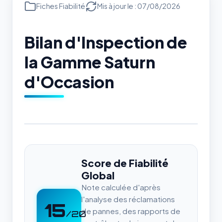
Fiches Fiabilité
Mis à jour le : 07/08/2026
Bilan d'Inspection de
la Gamme Saturn
d'Occasion
Score de Fiabilité
Global
Note calculée d'après
l'analyse des réclamations
15
de pannes, des rapports de
/20