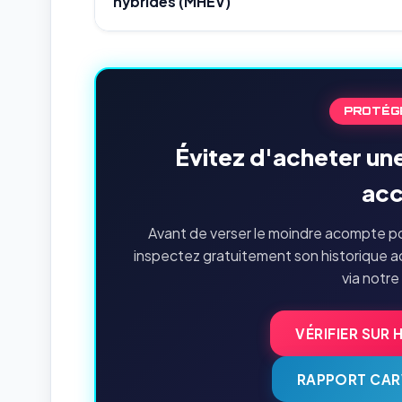
hybrides (MHEV)
PROTÉG
Évitez d'acheter un
acc
Avant de verser le moindre acompte po
inspectez gratuitement son historique a
via notre
VÉRIFIER SUR 
RAPPORT CAR