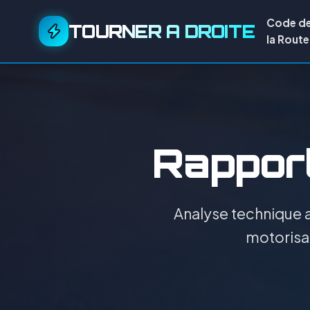
Code d
TOURNER A DROITE
la Route
Rapport
Analyse technique a
motorisat