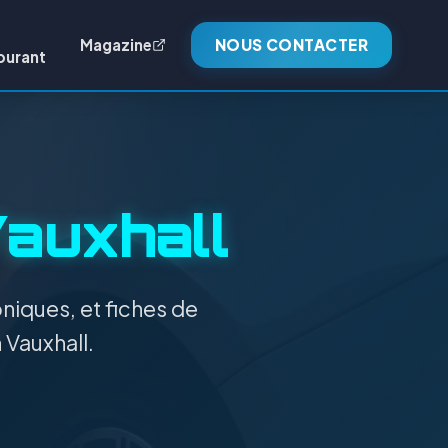
Magazine
NOUS CONTACTER
burant
auxhall
niques, et fiches de
 Vauxhall.