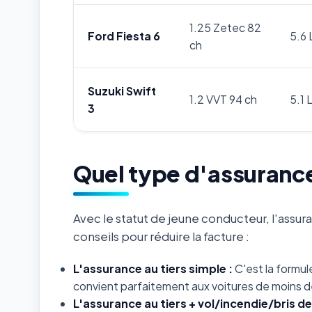
1.25 Zetec 82
Ford Fiesta 6
5.6 
ch
Suzuki Swift
1.2 VVT 94 ch
5.1 
3
Quel type d'assurance
Avec le statut de jeune conducteur, l'assu
conseils pour réduire la facture :
L'assurance au tiers simple :
C'est la formule
convient parfaitement aux voitures de moins 
L'assurance au tiers + vol/incendie/bris de