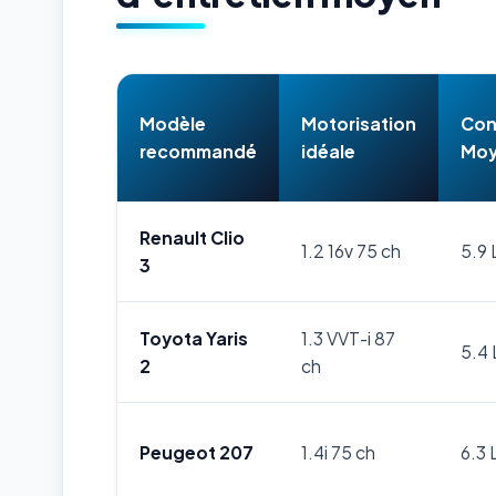
Modèle
Motorisation
Con
recommandé
idéale
Moy
Renault Clio
1.2 16v 75 ch
5.9 
3
Toyota Yaris
1.3 VVT-i 87
5.4 
2
ch
Peugeot 207
1.4i 75 ch
6.3 