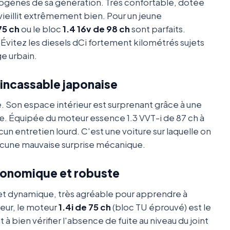
omogènes de sa génération. Très confortable, dotée
vieillit extrêmement bien. Pour un jeune
75 ch
ou le bloc
1.4 16v de 98 ch
sont parfaits.
. Évitez les diesels dCi fortement kilométrés sujets
ge urbain.
L'incassable japonaise
ine. Son espace intérieur est surprenant grâce à une
ue. Équipée du moteur essence 1.3 VVT-i de 87 ch à
cun entretien lourd. C'est une voiture sur laquelle on
cune mauvaise surprise mécanique.
Économique et robuste
et dynamique, très agréable pour apprendre à
teur, le moteur
1.4i de 75 ch
(bloc TU éprouvé) est le
bien vérifier l'absence de fuite au niveau du joint