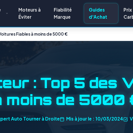
e
Moteurs à
Fiabilité
Guides
Prix
Éviter
Marque
d'Achat
Car
oitures Fiables à moins de 5000 €
ur : Top 5 des V
à moins de 5000 
pert Auto Tourner à Droite
Mis à jour le : 10/03/2024
V