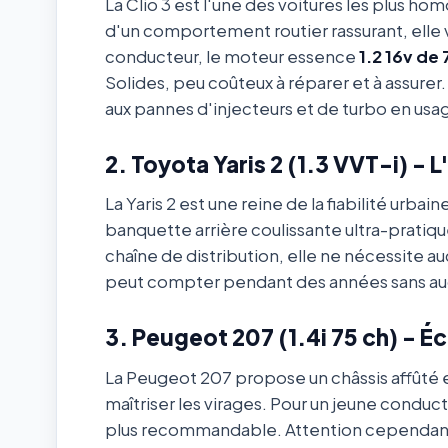
La Clio 3 est l'une des voitures les plus h
d'un comportement routier rassurant, elle 
conducteur, le moteur essence
1.2 16v de 
Solides, peu coûteux à réparer et à assurer
aux pannes d'injecteurs et de turbo en usa
2. Toyota Yaris 2 (1.3 VVT-i) - 
La Yaris 2 est une reine de la fiabilité urba
banquette arrière coulissante ultra-pratiq
chaîne de distribution, elle ne nécessite au
peut compter pendant des années sans au
3. Peugeot 207 (1.4i 75 ch) - 
La Peugeot 207 propose un châssis affûté 
maîtriser les virages. Pour un jeune conduc
plus recommandable. Attention cependant à 