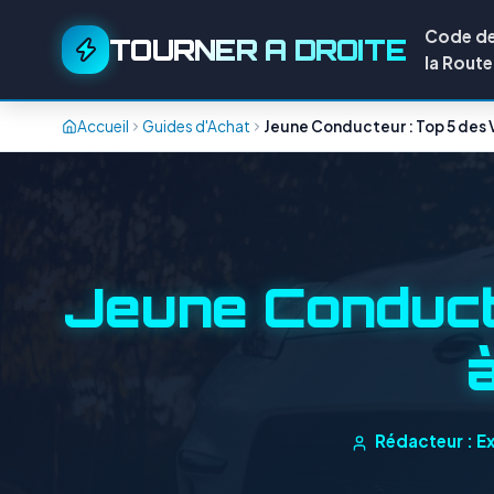
Code d
TOURNER A DROITE
la Route
Accueil
Guides d'Achat
Jeune Conducteur : Top 5 des V
Jeune Conducte
Rédacteur : Ex