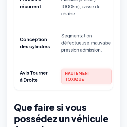
s
récurrent
1000km), casse de
r
chaîne.
R
Segmentation
Conception
'B
défectueuse, mauvaise
des cylindres
(
pression admission.
R)
Avis Tourner
HAUTEMENT
TOXIQUE
à Droite
Que faire si vous
possédez un véhicule