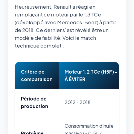
Heureusement, Renault a réagi en
remplaçant ce moteur par le 1.3 TCe
(développé avec Mercedes-Benz) à partir
de 2018. Ce dernier s'est révélé être un
modèle de fiabilité. Voici le match
technique complet :
Critère de
Moteur 1.2 TCe (H5F) -
M
comparaison
À ÉVITER
P
Période de
D
2012 - 2018
production
T
Consommation d'huile
A
Problème
massive (> 0.5L /