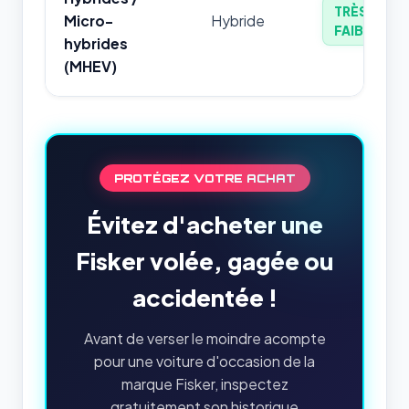
TRÈS
Micro-
Hybride
FAIBLE
hybrides
(MHEV)
PROTÉGEZ VOTRE ACHAT
Évitez d'acheter une
Fisker volée, gagée ou
accidentée !
Avant de verser le moindre acompte
pour une voiture d'occasion de la
marque Fisker, inspectez
gratuitement son historique