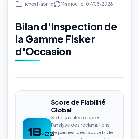
Fiches Fiabilité
Mis à jour le : 07/08/2026
Bilan d'Inspection de
la Gamme Fisker
d'Occasion
Score de Fiabilité
Global
Note calculée d'après
l'analyse des réclamations
18
de pannes, des rapports de
/20