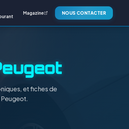
Magazine
NOUS CONTACTER
burant
eugeot
niques, et fiches de
n Peugeot.