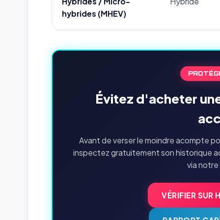
Hybrides / Micro-
Hybride
hybrides (MHEV)
PROTÉG
Évitez d'acheter un
acc
Avant de verser le moindre acompte po
inspectez gratuitement son historique a
via notre
VÉRIFIER SUR 