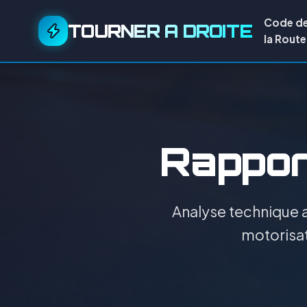
Code d
TOURNER A DROITE
la Route
Rapport
Analyse technique a
motorisat