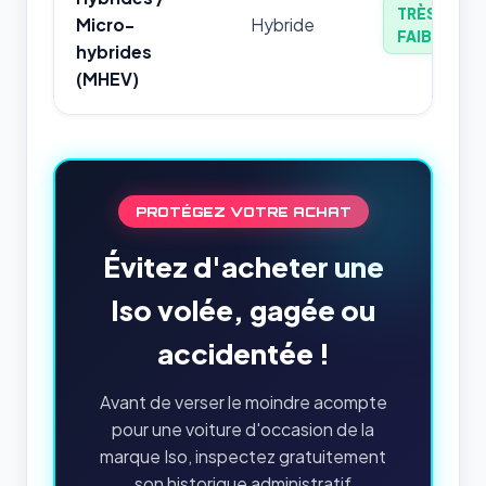
TRÈS
Micro-
Hybride
FAIBLE
hybrides
(MHEV)
PROTÉGEZ VOTRE ACHAT
Évitez d'acheter une
Iso volée, gagée ou
accidentée !
Avant de verser le moindre acompte
pour une voiture d'occasion de la
marque Iso, inspectez gratuitement
son historique administratif