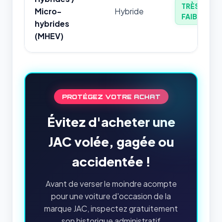
TRÈS
Micro-
Hybride
FAIBLE
hybrides
(MHEV)
PROTÉGEZ VOTRE ACHAT
Évitez d'acheter une
JAC volée, gagée ou
accidentée !
Avant de verser le moindre acompte
pour une voiture d'occasion de la
marque JAC, inspectez gratuitement
son historique administratif