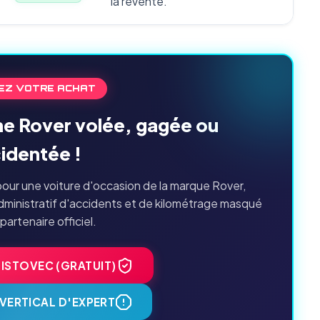
la revente.
EZ VOTRE ACHAT
ne Rover volée, gagée ou
identée !
our une voiture d'occasion de la marque Rover,
dministratif d'accidents et de kilométrage masqué
 partenaire officiel.
HISTOVEC (GRATUIT)
VERTICAL D'EXPERT