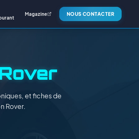
Magazine
NOUS CONTACTER
burant
Rover
niques, et fiches de
on Rover.