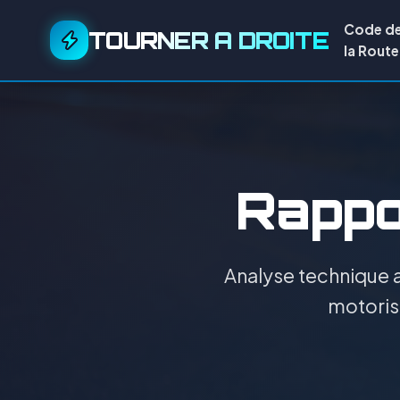
Code d
TOURNER A DROITE
la Route
Rappor
Analyse technique a
motorisa