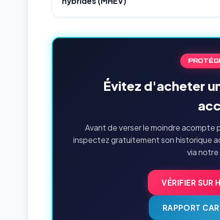
hybrides (MHEV)
PROTÉG
Évitez d'acheter u
acc
Avant de verser le moindre acompte p
inspectez gratuitement son historique a
via notre
VÉRIFIER SUR 
RAPPORT CAR