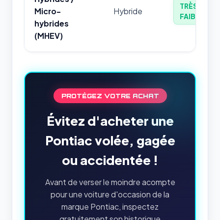
TRÈS
Micro-
Hybride
FAIBLE
hybrides
(MHEV)
PROTÉGEZ VOTRE ACHAT
Évitez d'acheter une
Pontiac volée, gagée
ou accidentée !
Avant de verser le moindre acompte
pour une voiture d'occasion de la
marque Pontiac, inspectez
gratuitement son historique