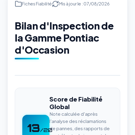
Fiches Fiabilité
Mis à jour le : 07/08/2026
Bilan d'Inspection de
la Gamme Pontiac
d'Occasion
Score de Fiabilité
Global
Note calculée d'après
l'analyse des réclamations
13
de pannes, des rapports de
/20