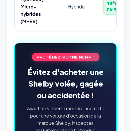
TRÈS
Micro-
Hybride
FAIBLE
hybrides
(MHEV)
PROTÉGEZ VOTRE ACHAT
Évitez d'acheter une
Shelby volée, gagée
ou accidentée !
Avant de verser le moindre acompte
pour une voiture d'occasion de la
marque Shelby, inspectez
gratuitement son historique