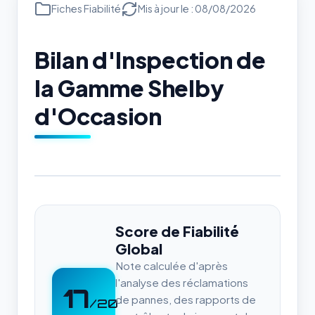
Fiches Fiabilité
Mis à jour le : 08/08/2026
Bilan d'Inspection de
la Gamme Shelby
d'Occasion
Score de Fiabilité
Global
Note calculée d'après
l'analyse des réclamations
17
de pannes, des rapports de
/20