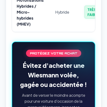
Motorisations
Hybrides /
TRÈS
Micro-
Hybride
FAIBLE
hybrides
(MHEV)
PROTÉGEZ VOTRE ACHAT
Évitez d'acheter une
Wiesmann volée,
gagée ou accidentée !
Avant de verser le moindre acompte
pour une voiture d'occasion de la